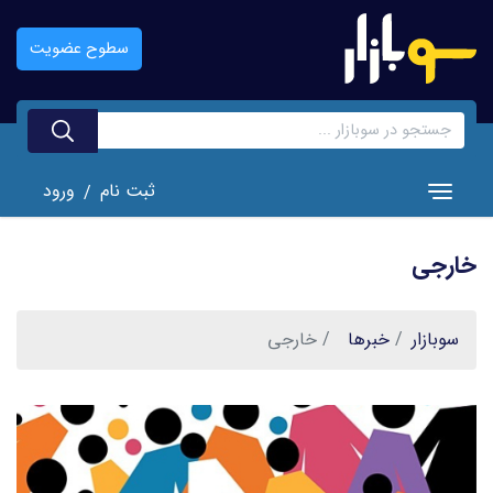
رفتن
به
سطوح عضویت
محتوای
اصلی
ثبت نام
ورود
/
Toggle navigation
خارجی
سوبازار
خبر‌ها
خارجی