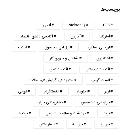
برچسب‌ها
GFK
NielsenIQ
آلمان
آمارنامه
آمازون
آکادمی دنیای اقتصاد
ارزیابی عملکرد
ارزیابی محصول
اسنپ
اشتاتزون
اشتغال و نیروی کار
اقتصاد دیجیتال
اقتصاد کلان
الست گروپ
امتیازدهی گزارش‌های سالانه
اوبر
ایزومار
اینستاگرام
ای‌بی
بازاریابی داده‌محور
بخش‌بندی بازار
برند
بهداشت و سلامت عمومی
بودجه
بورس
بورسیه
بیمارستان