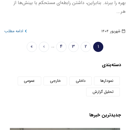
بهره را ببرند. بنابراین، داشتن رابطه‌ای مستحکم با بینش‌ها از
هر...
شهریور 1404
ادامه مطلب
Pagination
…
»
›
4
3
2
1
صفحه
Page
Page
Page
Next
Last
جاری
page
page
دسته‌بندی
نمودارها
داخلی
خارجی
عمومی
تحلیل گزارش
جدید‌ترین خبر‌ها