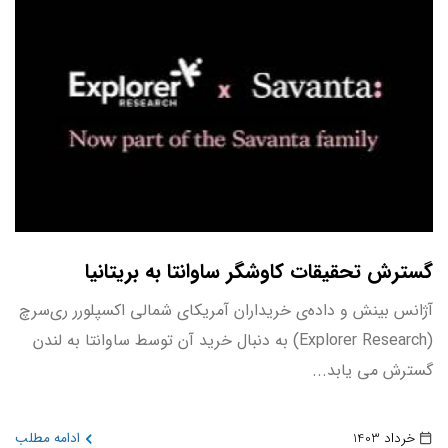
گسترش تحقیقات کاوشگر ساوانتا به بریتانیا
آژانس بینش و داده‌ی خریداران آمریکای شمالی اکسپلورر ری‌سرچ
(Explorer Research) به دنبال خرید آن توسط ساوانتا به لندن
گسترش می یابد...
خرداد 1403
ادامه مطلب