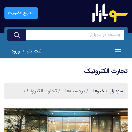
رفتن
به
سطوح عضویت
محتوای
اصلی
ثبت نام
ورود
/
Toggle navigation
تجارت الکترونیک
سوبازار
خبر‌ها
برچسب‌ها
تجارت الکترونیک