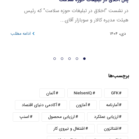
در نشست "اخلاق در تبلیغات حوزه سلامت" که رئیس
این ن
هیئت مدیره کالار و سوبازار آقای...
در بازه 
دی، 1404
ادامه مطلب
دی، 404
برچسب‌ها
GFK
NielsenIQ
آلمان
آمارنامه
آمازون
آکادمی دنیای اقتصاد
ارزیابی عملکرد
ارزیابی محصول
اسنپ
اشتاتزون
اشتغال و نیروی کار