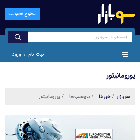
رفتن
به
سطوح عضویت
محتوای
اصلی
ثبت نام
ورود
/
Toggle navigation
یورومانیتور
سوبازار
خبر‌ها
برچسب‌ها
یورومانیتور