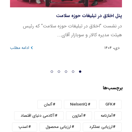
پنل اخلاق در تبلیغات حوزه سلامت
بازار
در نشست "اخلاق در تبلیغات حوزه سلامت" که رئیس
این ن
هیئت مدیره کالار و سوبازار آقای...
در بازه 
دی، 1404
ادامه مطلب
دی، 404
برچسب‌ها
GFK
NielsenIQ
آلمان
آمارنامه
آمازون
آکادمی دنیای اقتصاد
ارزیابی عملکرد
ارزیابی محصول
اسنپ