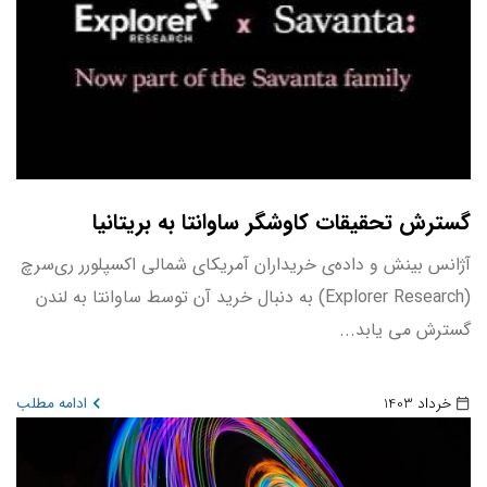
گسترش تحقیقات کاوشگر ساوانتا به بریتانیا
آژانس بینش و داده‌ی خریداران آمریکای شمالی اکسپلورر ری‌سرچ
(Explorer Research) به دنبال خرید آن توسط ساوانتا به لندن
گسترش می یابد...
خرداد 1403
ادامه مطلب