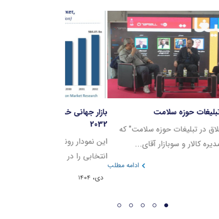
نل اخلاق در تبلیغات حوزه سلامت
بازار جهانی خدمات در
2032
ر نشست "اخلاق در تبلیغات حوزه سلامت" که
این نمودار روند رشد 
ئیس هیئت مدیره کالار و سوبازار آقای...
انتخابی را در بازه زمانی ۲۰۲۳ ت
دی، 1404
ادامه مطلب
دی، 1404