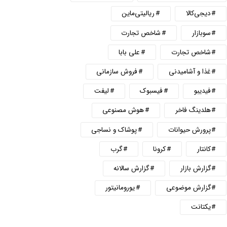
دیجی‌کالا
ریالیتی‌ماین
سوبازار
شاخص تجارت
شاخص تجارت
علی بابا
غذا و آشامیدنی
فروش سازمانی
فیدیبو
فیسبوک
لیفت
هلدینگ فاخر
هوش مصنوعی
پرورش حیوانات
پوشاک و نساجی
کانتار
کرونا
گرب
گزارش بازار
گزارش سالانه
گزارش موضوعی
یورومانیتور
یکتانت