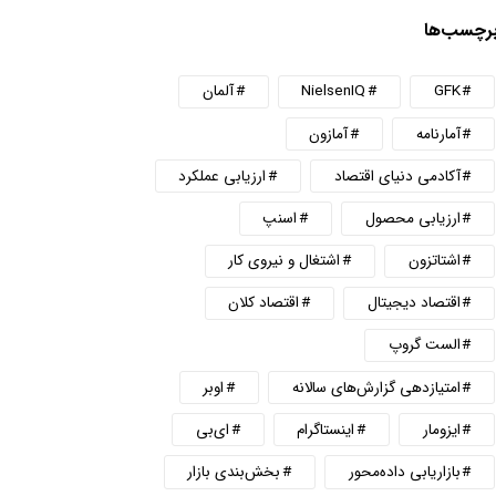
رچسب‌ها
GFK
NielsenIQ
آلمان
آمارنامه
آمازون
آکادمی دنیای اقتصاد
ارزیابی عملکرد
ارزیابی محصول
اسنپ
اشتاتزون
اشتغال و نیروی کار
اقتصاد دیجیتال
اقتصاد کلان
الست گروپ
امتیازدهی گزارش‌های سالانه
اوبر
ایزومار
اینستاگرام
ای‌بی
بازاریابی داده‌محور
بخش‌بندی بازار