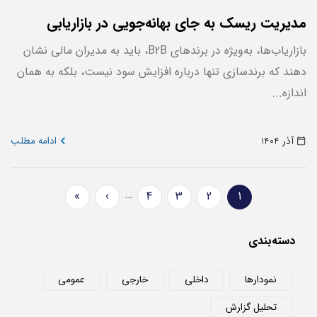
مدیریت ریسک به جای بهانه‌جویی در بازاریابی
بازاریاب‌ها، به‌ویژه در برندهای B2B، باید به مدیران مالی نشان
دهند که برند‌سازی تنها درباره افزایش سود نیست، بلکه به همان
اندازه...
آذر 1404
ادامه مطلب
Pagination
…
»
›
4
3
2
1
صفحه
Page
Page
Page
Next
Last
جاری
page
page
دسته‌بندی
نمودارها
داخلی
خارجی
عمومی
تحلیل گزارش