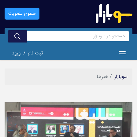
رفتن
به
سطوح عضویت
محتوای
اصلی
ثبت نام
ورود
/
Toggle navigation
سوبازار
خبر‌ها