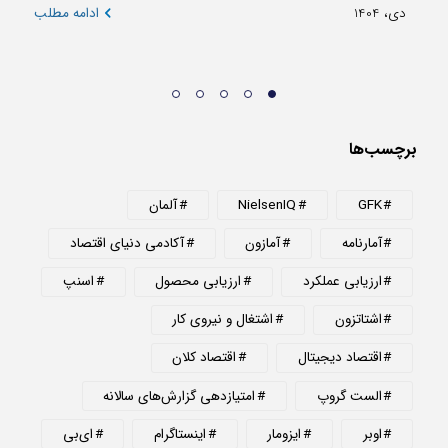
دی، 1404
ادامه مطلب
دی، 404
برچسب‌ها
GFK
NielsenIQ
آلمان
آمارنامه
آمازون
آکادمی دنیای اقتصاد
ارزیابی عملکرد
ارزیابی محصول
اسنپ
اشتاتزون
اشتغال و نیروی کار
اقتصاد دیجیتال
اقتصاد کلان
الست گروپ
امتیازدهی گزارش‌های سالانه
اوبر
ایزومار
اینستاگرام
ای‌بی