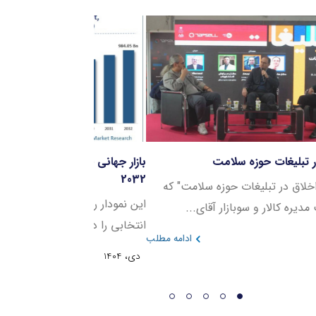
نل اخلاق در تبلیغات حوزه سلامت
بازار جهانی خدمات در
2032
ر نشست "اخلاق در تبلیغات حوزه سلامت" که
این نمودار روند رشد 
ئیس هیئت مدیره کالار و سوبازار آقای...
انتخابی را در بازه زمانی ۲۰۲۳ ت
دی، 1404
ادامه مطلب
دی، 1404