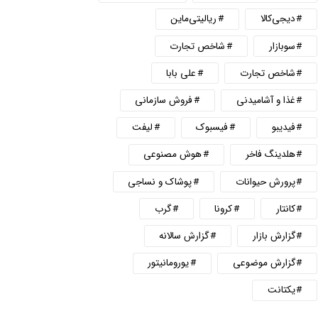
دیجی‌کالا
ریالیتی‌ماین
سوبازار
شاخص تجارت
شاخص تجارت
علی بابا
غذا و آشامیدنی
فروش سازمانی
فیدیبو
فیسبوک
لیفت
هلدینگ فاخر
هوش مصنوعی
پرورش حیوانات
پوشاک و نساجی
کانتار
کرونا
گرب
گزارش بازار
گزارش سالانه
گزارش موضوعی
یورومانیتور
یکتانت