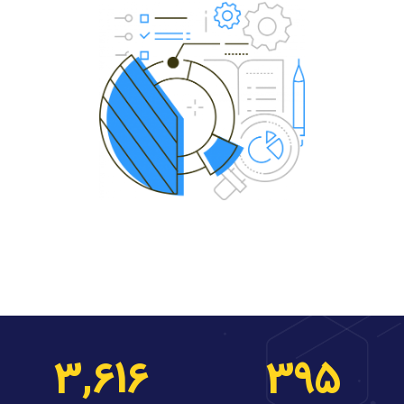
3,616
395