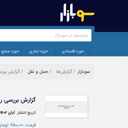
رفتن
به
محتوای
اصلی
حوزه اقتصادی
حوزه تجاری
حوزه صنایع 
سوبازار
گزارش‌ها
حمل و نقل
گزارش بررس
گزارش بررسی رو
تصویر
تاریخ انتشار
آبان 1402
قیمت:
‎۷۵۰٬۰۰۰
تومان