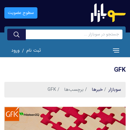
رفتن
به
سطوح عضویت
محتوای
اصلی
ثبت نام
ورود
/
Toggle navigation
GFK
سوبازار
خبر‌ها
برچسب‌ها
GFK