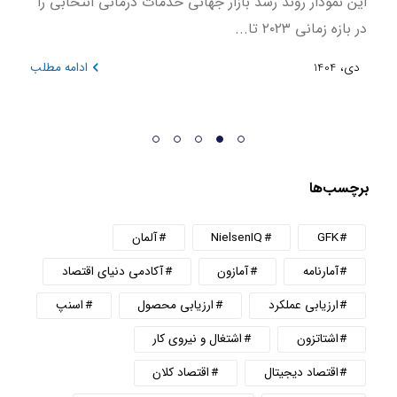
این نمودار روند رشد بازار جهانی خدمات درمانی انتخابی را
در بازه زمانی ۲۰۲۳ تا...
بوده 
مطلب
دی، 1404
ادامه مطلب
دی، 404
برچسب‌ها
GFK
NielsenIQ
آلمان
آمارنامه
آمازون
آکادمی دنیای اقتصاد
ارزیابی عملکرد
ارزیابی محصول
اسنپ
اشتاتزون
اشتغال و نیروی کار
اقتصاد دیجیتال
اقتصاد کلان