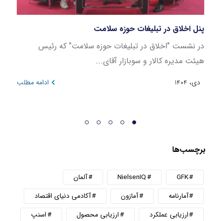
پنل اخلاق در تبلیغات حوزه سلامت
بازار
در نشست "اخلاق در تبلیغات حوزه سلامت" که رئیس
این ن
هیئت مدیره کالار و سوبازار آقای...
در بازه 
دی، 1404
ادامه مطلب
دی، 404
برچسب‌ها
GFK
NielsenIQ
آلمان
آمارنامه
آمازون
آکادمی دنیای اقتصاد
ارزیابی عملکرد
ارزیابی محصول
اسنپ