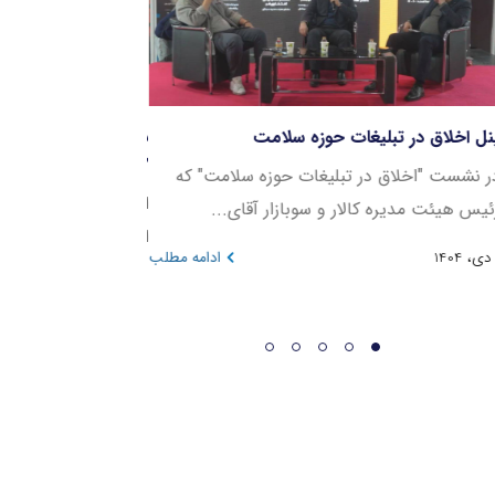
نل اخلاق در تبلیغات حوزه سلامت
بازار جهانی خدمات در
2032
ر نشست "اخلاق در تبلیغات حوزه سلامت" که
این نمودار روند رشد 
ئیس هیئت مدیره کالار و سوبازار آقای...
انتخابی را در بازه زمانی ۲۰۲۳ ت
دی، 1404
ادامه مطلب
دی، 1404