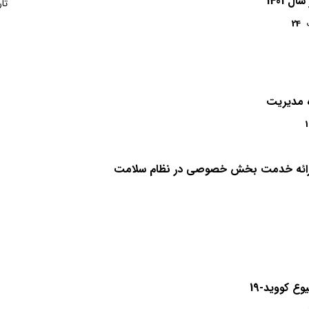
 1401
تاریخ انتشار
بهمن 1404
تعداد صفحات
24
تار
24
ه مدیریت
1
ام ارائه خدمت بخش خصوصی در نظام سلامت
 کووید-19