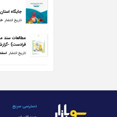
جایگاه استان
تاریخ انتشار
خرد
مطالعات سند مل
فرادست) -گزارش 
تاریخ انتشار
اسفند 98
دسترسی سریع