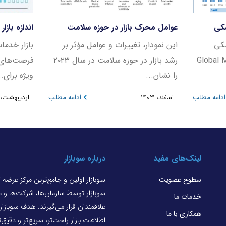
شکی
عوامل محرک بازار در حوزه سلامت
اندازه بازا
شکی
این نمودار، تغییرات و عوامل مؤثر بر
بازار خدما
(Global
رشد بازار در حوزه سلامت در سال ۲۰۲۳
فرصت‌های 
را نشان...
ویژه برای..
ادامه مطلب
اسفند، 1403
ادامه مطلب
اردیبهشت، 1404
لینک‌های مفید
درباره سوبازار
سطوح عضویت
سوبازار اولین و جامع‌ترین مرکز عرضه
سوبازار توسط سازمان‌ها، شرکت‌ها و
خدمات ما
علاقمندان قرار می‌گیرند. هدف سوبازا
همکاری با ما
اطلاعات بازار راحت‌تر، سریع‌تر و دقیق