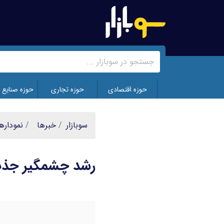
رفتن
به
محتوای
اصلی
حوزه اقتصادی
حوزه تجاری
حوزه صنایع 
سوبازار
خبر‌ها
نموداره
رشد چشمگیر جذب 